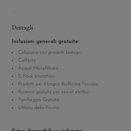
Dettagli
Inclusioni generali gratuite:
Colazione con prodotti biologici
Caffè/tè
Acqua Microfiltrata
E-Book interattivo
Prodotti per il bagno Biofficina Toscana
Ricarica gratuita per veicoli elettrici
Parcheggio Gratuito
Utilizzo della Piscina