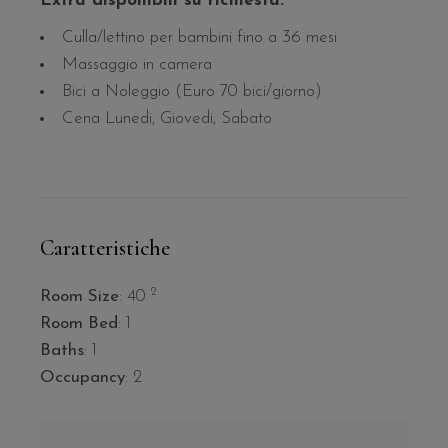
Extra disponibili su richiesta:
Culla/lettino per bambini fino a 36 mesi
Massaggio in camera
Bici a Noleggio (Euro 70 bici/giorno)
Cena Lunedi, Giovedi, Sabato
Caratteristiche
2
Room Size
: 40
Room Bed
: 1
Baths
: 1
Occupancy
: 2