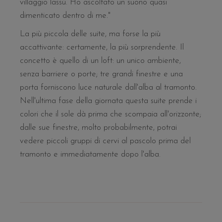
villaggio lassù. Ho ascoltato un suono quasi
dimenticato dentro di me."
La più piccola delle suite, ma forse la più
accattivante: certamente, la più sorprendente. Il
concetto è quello di un loft: un unico ambiente,
senza barriere o porte; tre grandi finestre e una
porta forniscono luce naturale dall'alba al tramonto.
Nell'ultima fase della giornata questa suite prende i
colori che il sole dà prima che scompaia all'orizzonte;
dalle sue finestre, molto probabilmente, potrai
vedere piccoli gruppi di cervi al pascolo prima del
tramonto e immediatamente dopo l'alba.