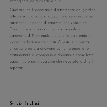
immaginare cosa chiedere di più."
Questa suite è accessibile direttamente dal giardino,
attraverso una piccola loggia; tre aree in sequenza
forniscono una serie di emozioni con vista a est.
Dalla camera si può ammirare il magnifico
panorama di Montepulciano, che fa da sfondo a
vigneti perfettamente curati. Questa è la nostra
unica suite dotata di divano con un grande letto
matrimoniale a scomparsa e disponibile come letto
aggiuntivo o per viaggiatori che necessitano di letti
separati.
Servizi Inclusi